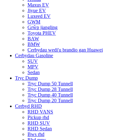
Maxus EV
Jiyue EV
Luxeed EV
GWM
Grŵp jiangling
Toyota PHEV
BAW
BMW
Cerbydau wedi'u brandio gan Huawei
Cerbydau Gasoline
SUV
MPV
Sedan
Tryc Dump
Tryc Dump 50 Tunnell
Tryc Dump 28 Tunnell
Tryc Dump 40 Tunnell
Tryc Dump 20 Tunnell
Cerbyd RHD
RHD VANS
Pickup rhd
RHD SUV
RHD Sedan
Bws rhd
Rhd mpv