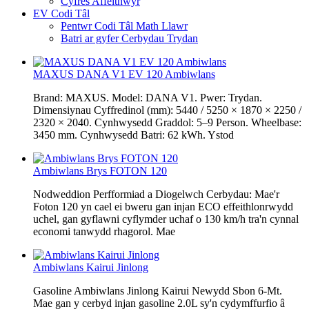
Cyfres Affeithwyr
EV Codi Tâl
Pentwr Codi Tâl Math Llawr
Batri ar gyfer Cerbydau Trydan
MAXUS DANA V1 EV 120 Ambiwlans
Brand: MAXUS. Model: DANA V1. Pwer: Trydan.
Dimensiynau Cyffredinol (mm): 5440 / 5250 × 1870 × 2250 /
2320 × 2040. Cynhwysedd Graddol: 5–9 Person. Wheelbase:
3450 mm. Cynhwysedd Batri: 62 kWh. Ystod
Ambiwlans Brys FOTON 120
Nodweddion Perfformiad a Diogelwch Cerbydau: Mae'r
Foton 120 yn cael ei bweru gan injan ECO effeithlonrwydd
uchel, gan gyflawni cyflymder uchaf o 130 km/h tra'n cynnal
economi tanwydd rhagorol. Mae
Ambiwlans Kairui Jinlong
Gasoline Ambiwlans Jinlong Kairui Newydd Sbon 6-Mt.
Mae gan y cerbyd injan gasoline 2.0L sy'n cydymffurfio â