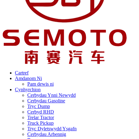
Cartref
Amdanom Ni
Pam dewis ni
Cynhyrchion
Cerbydau Ynni Newydd
Cerbydau Gasoline
Tryc Dump
Cerbyd RHD
Trelar Tractor
Truck Pickup
Tryc Dyletswydd Ysgafn
Cerbydau Arbennig