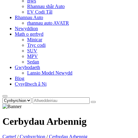
Bws
Rhannau sbâr Auto
EV Codi Tâl
Rhannau Auto
rhannau auto AVATR
Newyddion
Math o gerbyd
Minicar
Tryc codi
SUV
MPV
Sedan
Gwybodaeth
Lansio Model Newydd
Blog
Cysylltwch â Ni
Cerbydau Arbennig
Cartref
/
Cynhyrchion
/
Cerbydau Arbennig