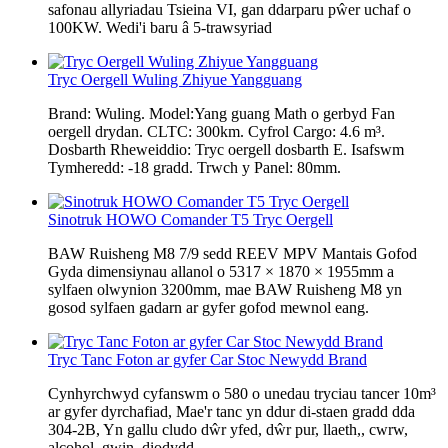
safonau allyriadau Tsieina VI, gan ddarparu pŵer uchaf o
100KW. Wedi'i baru â 5-trawsyriad
Tryc Oergell Wuling Zhiyue Yangguang
Brand: Wuling. Model:Yang guang Math o gerbyd Fan
oergell drydan. CLTC: 300km. Cyfrol Cargo: 4.6 m³.
Dosbarth Rheweiddio: Tryc oergell dosbarth E. Isafswm
Tymheredd: -18 gradd. Trwch y Panel: 80mm.
Sinotruk HOWO Comander T5 Tryc Oergell
BAW Ruisheng M8 7/9 sedd REEV MPV Mantais Gofod
Gyda dimensiynau allanol o 5317 × 1870 × 1955mm a
sylfaen olwynion 3200mm, mae BAW Ruisheng M8 yn
gosod sylfaen gadarn ar gyfer gofod mewnol eang.
Tryc Tanc Foton ar gyfer Car Stoc Newydd Brand
Cynhyrchwyd cyfanswm o 580 o unedau tryciau tancer 10m³
ar gyfer dyrchafiad, Mae'r tanc yn ddur di-staen gradd dda
304-2B, Yn gallu cludo dŵr yfed, dŵr pur, llaeth,, cwrw,
alcohol, gwin, diodydd,