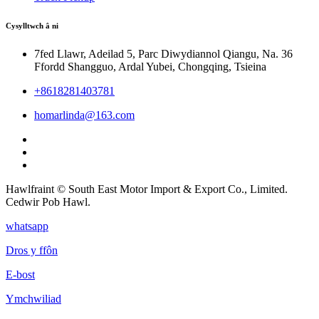
Cysylltwch â ni
7fed Llawr, Adeilad 5, Parc Diwydiannol Qiangu, Na. 36
Ffordd Shangguo, Ardal Yubei, Chongqing, Tsieina
+8618281403781
homarlinda@163.com
Hawlfraint © South East Motor Import & Export Co., Limited.
Cedwir Pob Hawl.
whatsapp
Dros y ffôn
E-bost
Ymchwiliad