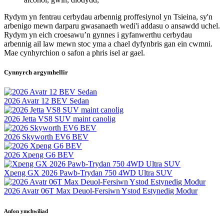
Rydym yn fentrau cerbydau arbennig proffesiynol yn Tsieina, sy'n
arbenigo mewn darparu gwasanaeth wedi'i addasu o ansawdd uchel.
Rydym yn eich croesawu’n gynnes i gyfanwerthu cerbydau
arbennig ail law mewn stoc yma a chael dyfynbris gan ein cwmni.
Mae cynhyrchion o safon a phris isel ar gael.
Cynnyrch argymhellir
2026 Avatr 12 BEV Sedan
2026 Jetta VS8 SUV maint canolig
2026 Skyworth EV6 BEV
2026 Xpeng G6 BEV
Xpeng GX 2026 Pawb-Trydan 750 4WD Ultra SUV
2026 Avatr 06T Max Deuol-Fersiwn Ystod Estynedig Modur
Anfon ymchwiliad