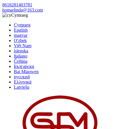
8618281403781
homarlinda@163.com
Cymraeg
Cymraeg
English
magyar
O'zbek
Việt Nam
íslenska
Italiano
Čeština
Български
Bai Miaowen
русский
Ελληνικά
Latviešu