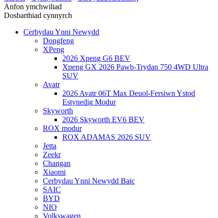
Anfon ymchwiliad
Dosbarthiad cynnyrch
Cerbydau Ynni Newydd
Dongfeng
XPeng
2026 Xpeng G6 BEV
Xpeng GX 2026 Pawb-Trydan 750 4WD Ultra
SUV
Avatr
2026 Avatr 06T Max Deuol-Fersiwn Ystod
Estynedig Modur
Skyworth
2026 Skyworth EV6 BEV
ROX modur
ROX ADAMAS 2026 SUV
Jetta
Zeekr
Changan
Xiaomi
Cerbydau Ynni Newydd Baic
SAIC
BYD
NIO
Volkswagen