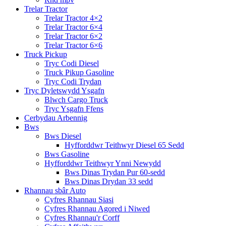
Trelar Tractor
Trelar Tractor 4×2
Trelar Tractor 6×4
Trelar Tractor 6×2
Trelar Tractor 6×6
Truck Pickup
Tryc Codi Diesel
Truck Pikup Gasoline
Tryc Codi Trydan
Tryc Dyletswydd Ysgafn
Blwch Cargo Truck
Tryc Ysgafn Ffens
Cerbydau Arbennig
Bws
Bws Diesel
Hyfforddwr Teithwyr Diesel 65 Sedd
Bws Gasoline
Hyfforddwr Teithwyr Ynni Newydd
Bws Dinas Trydan Pur 60-sedd
Bws Dinas Drydan 33 sedd
Rhannau sbâr Auto
Cyfres Rhannau Siasi
Cyfres Rhannau Agored i Niwed
Cyfres Rhannau'r Corff