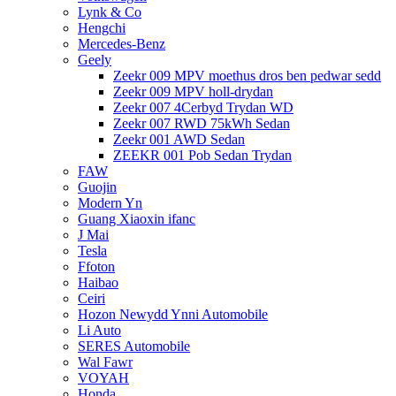
Lynk & Co
Hengchi
Mercedes-Benz
Geely
Zeekr 009 MPV moethus dros ben pedwar sedd
Zeekr 009 MPV holl-drydan
Zeekr 007 4Cerbyd Trydan WD
Zeekr 007 RWD 75kWh Sedan
Zeekr 001 AWD Sedan
ZEEKR 001 Pob Sedan Trydan
FAW
Guojin
Modern Yn
Guang Xiaoxin ifanc
J Mai
Tesla
Ffoton
Haibao
Ceiri
Hozon Newydd Ynni Automobile
Li Auto
SERES Automobile
Wal Fawr
VOYAH
Honda