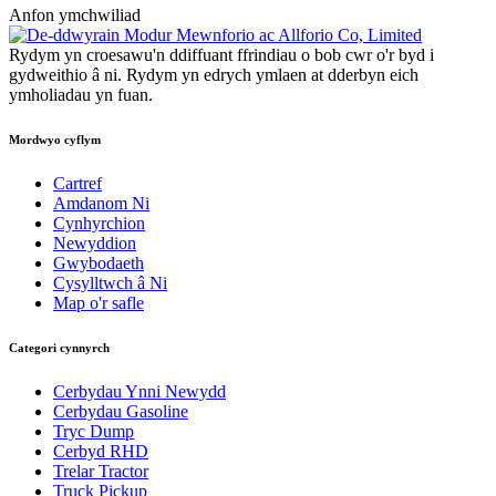
Anfon ymchwiliad
Rydym yn croesawu'n ddiffuant ffrindiau o bob cwr o'r byd i
gydweithio â ni. Rydym yn edrych ymlaen at dderbyn eich
ymholiadau yn fuan.
Mordwyo cyflym
Cartref
Amdanom Ni
Cynhyrchion
Newyddion
Gwybodaeth
Cysylltwch â Ni
Map o'r safle
Categori cynnyrch
Cerbydau Ynni Newydd
Cerbydau Gasoline
Tryc Dump
Cerbyd RHD
Trelar Tractor
Truck Pickup